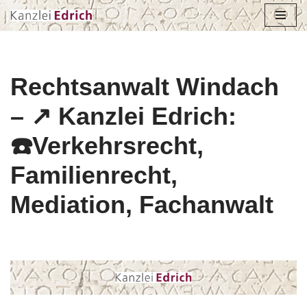
Zum
Inhalt
springen
Rechtsanwalt Windach
– ↗️ Kanzlei Edrich:
☎️Verkehrsrecht,
Familienrecht,
Mediation, Fachanwalt