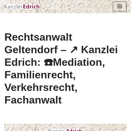
Zum
Inhalt
springen
Rechtsanwalt
Geltendorf – ↗️ Kanzlei
Edrich: ☎️Mediation,
Familienrecht,
Verkehrsrecht,
Fachanwalt