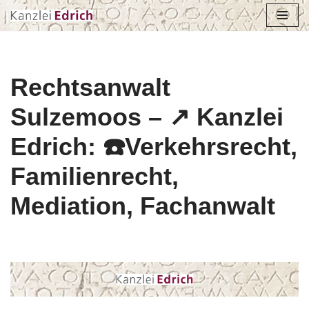
Zum
Inhalt
springen
Rechtsanwalt
Sulzemoos – ↗️ Kanzlei
Edrich: ☎️Verkehrsrecht,
Familienrecht,
Mediation, Fachanwalt