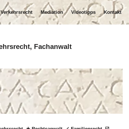
Verkehrsrecht
Mediation
Videotipps
Kontakt
nrecht
Verkehrsrecht
Mediation
Videotipps
Kontakt
kehrsrecht, Fachanwalt
kehrsrecht, ★ Rechtsanwalt, ✓ Familienrecht, ☑️