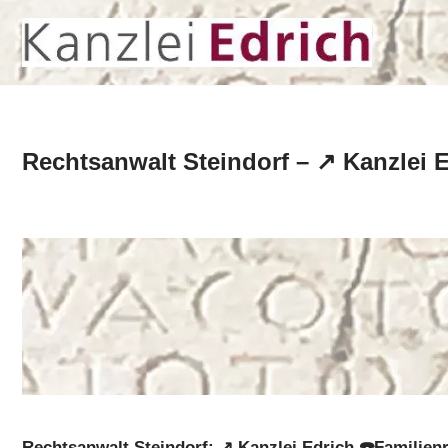
Zum
Inhalt
springen
Rechtsanwalt Steindorf – ↗️ Kanzlei 
Rechtsanwalt Steindorf: ↗️ Kanzlei Edrich ☎️Familien