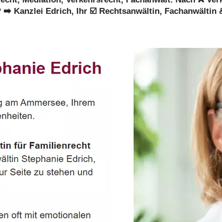
➡️ Kanzlei Edrich, Ihr ☑️ Rechtsanwältin, Fachanwälti