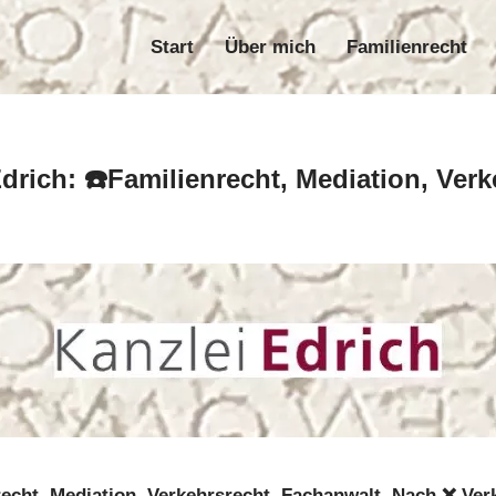
Start
Über mich
Familienrecht
Start
Über mich
Familie
Edrich: ☎️Familienrecht, Mediation, Ver
recht, Mediation, Verkehrsrecht, Fachanwalt. Nach ❌ Ver