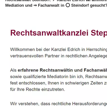
Mediation und ⇒ Fachanwalt in ⭕ Steindorf gesucht? 