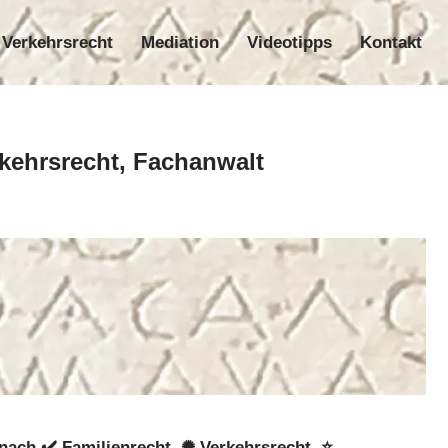
Verkehrsrecht
Mediation
Videotipps
Kontakt
nrecht
Verkehrsrecht
Mediation
Videotipps
Kontakt
rkehrsrecht, Fachanwalt
nach ✔️ Familienrecht, ✺ Verkehrsrecht, ⭐