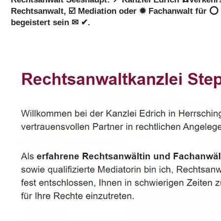
Rechtsanwalt, ☑️ Mediation oder ✹ Fachanwalt für ⭕ 
begeistert sein ✉ ✔.