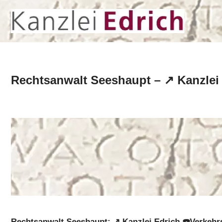
Zum
Inhalt
springen
Rechtsanwalt Seeshaupt – ↗️ Kanzlei 
Rechtsanwalt Seeshaupt: ↗️ Kanzlei Edrich ☎️Verkehrs