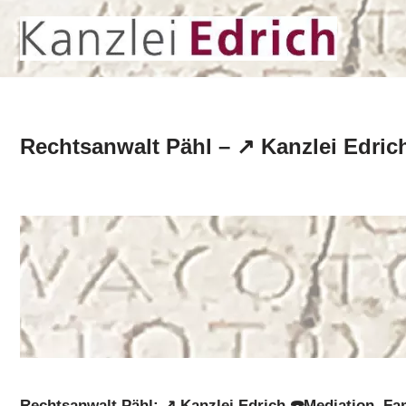
Zum
Inhalt
springen
Rechtsanwalt Pähl – ↗️ Kanzlei Edric
Rechtsanwalt Pähl: ↗️ Kanzlei Edrich ☎️Mediation, Fam