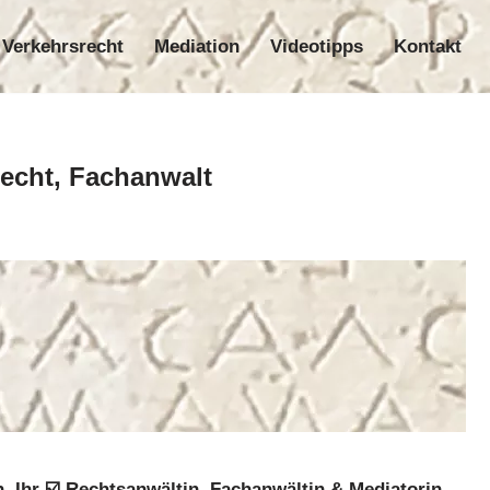
Verkehrsrecht
Mediation
Videotipps
Kontakt
nrecht
Verkehrsrecht
Mediation
Videotipps
Kontakt
recht, Fachanwalt
h, Ihr ☑️ Rechtsanwältin, Fachanwältin & Mediatorin