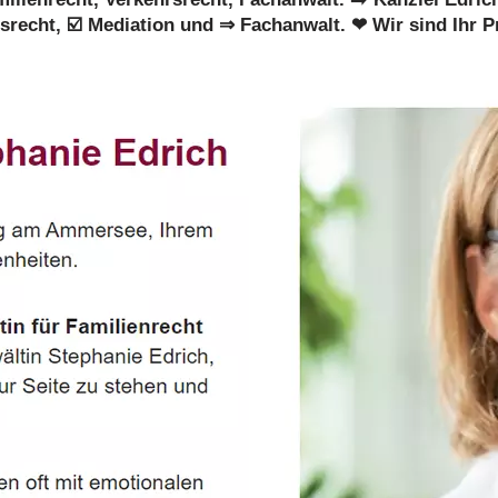
rsrecht, ☑️ Mediation und ⇒ Fachanwalt. ❤ Wir sind Ihr P