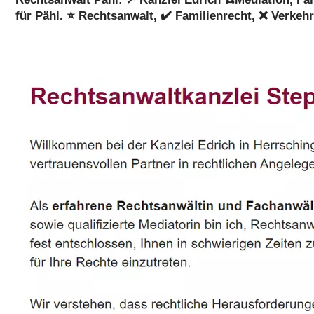
für Pähl. ⭐ Rechtsanwalt, ✔️ Familienrecht, ❌ Verkeh