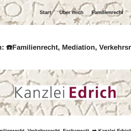
Start
Über mich
Familienrecht
Start
Über mich
Familie
h: ☎️Familienrecht, Mediation, Verkehrs
ilienrecht, Verkehrsrecht, Fachanwalt. ➡️ Kanzlei Edric