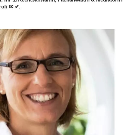
rofi ✉ ✔.