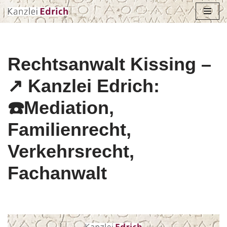
Zum
Inhalt
springen
Rechtsanwalt Kissing –
↗️ Kanzlei Edrich:
☎️Mediation,
Familienrecht,
Verkehrsrecht,
Fachanwalt