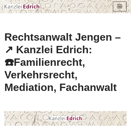
Zum
Inhalt
springen
Rechtsanwalt Jengen –
↗️ Kanzlei Edrich:
☎️Familienrecht,
Verkehrsrecht,
Mediation, Fachanwalt