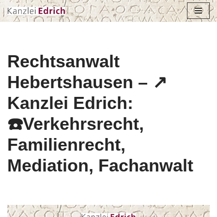
Zum
Inhalt
springen
Rechtsanwalt
Hebertshausen – ↗️
Kanzlei Edrich:
☎️Verkehrsrecht,
Familienrecht,
Mediation, Fachanwalt