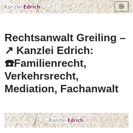
Zum
Inhalt
springen
Rechtsanwalt Greiling –
↗️ Kanzlei Edrich:
☎️Familienrecht,
Verkehrsrecht,
Mediation, Fachanwalt